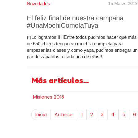
Novedades
15 Marzo 2019
El feliz final de nuestra campaña
#UnaMochiComolaTuya
¡¡¡Lo logramos!!! !!Entre todos pudimos hacer que más
de 650 chicos tengan su mochila completa para
empezar las clases y como yapa, pudimos entregar un
par de zapatillas a cada uno de ellos!!
Más artículos...
Misiones 2018
Inicio
Anterior
1
2
3
4
5
6