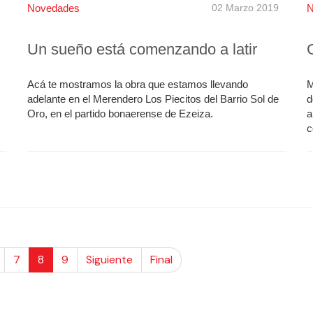
Novedades
02 Marzo 2019
N
Un sueño está comenzando a latir
Acá te mostramos la obra que estamos llevando
M
adelante en el Merendero Los Piecitos del Barrio Sol de
d
Oro, en el partido bonaerense de Ezeiza.
a
c
7
8
9
Siguiente
Final