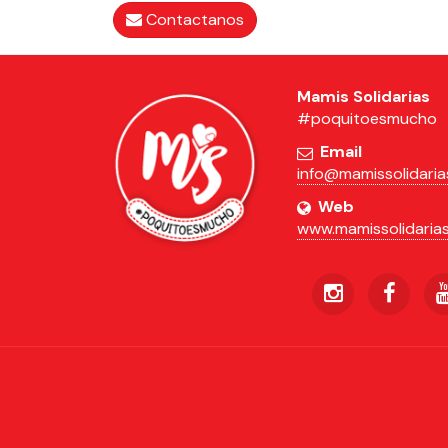
Contactanos
Mamis Solidarias
#poquitoesmucho
Email
info@mamissolidarias
Web
www.mamissolidarias